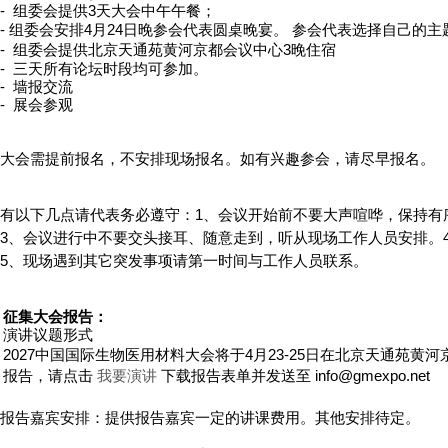
- 组委会提供3天大会中午午餐；
- 组委会安排4月24日晚参会代表圆桌晚宴。 参会代表选择自己的
- 组委会提供
北京天通苑黄河京都会议中心
3晚住宿
- 三天所有论坛时段均可参加。
- 墙报交流
- 展会参观
大会需提前报名，不安排现场报名。如有兴趣参会，请尽早报名。
有以下几点请
代表
务必遵守：
1
、会议开始前不要大声喧哗，保持有
3
、会议进行中不要交头接耳、随意走到，听从现场工作人员安排。
5
、现场遇到其它突发事项请第一时间与工作人员联系。
征集大会报告：
演讲议题形式
2027中国国际生物医用材料
大会将于4月23-25日在
北京天通苑黄河
报告，请点击
我要演讲
下载报告表单并发送至 info@gmexpo.net
报告嘉宾安排：提供报告嘉宾一定的讲课费用。其他安排待定。