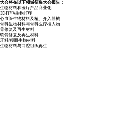
大会将在以下领域征集大会报告：
生物材料和医疗产品商业化
3D打印/生物打印
心血管生物材料及植、介入器械
骨科生物材料与骨科医疗植入物
骨修复及再生材料
软骨修复及再生材料
牙科/颅面生物材料
生物材料与口腔组织再生
生物材料在创面修复、整形美容与重建中的应用
伤口愈合
上皮替代物的生物材料
眼科生物材料
用于神经应用的生物材料
用于转化肺研究的工程生物材料
静电纺纳米纤维在医疗及组织再生的应用
具有细胞调控作用的新型组织修复材料
生物医学材料的组织再生及临床应用研究
器械-药物组合的生物材料
纳米生物材料及纳米技术
药物传递
生物电子学与生物传感器
海洋生物材料
医学影像材料及分子探针